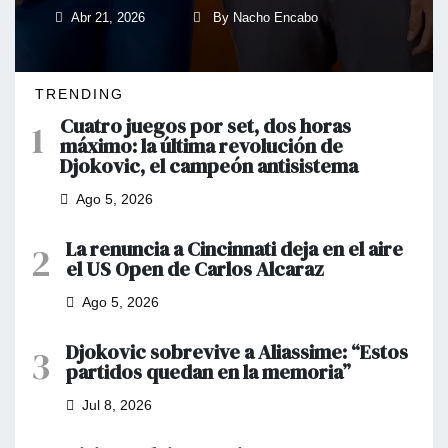
Abr 21, 2026
By Nacho Encabo
2
3
TRENDING
Cuatro juegos por set, dos horas
1
máximo: la última revolución de
Djokovic, el campeón antisistema
Ago 5, 2026
La renuncia a Cincinnati deja en el aire
2
el US Open de Carlos Alcaraz
Ago 5, 2026
Djokovic sobrevive a Aliassime: “Estos
3
partidos quedan en la memoria”
Jul 8, 2026