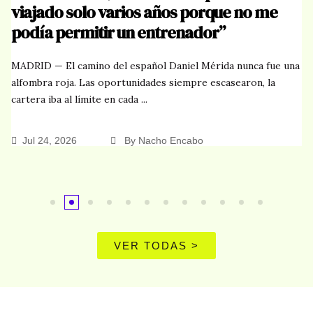
olo varios años porque no me
Wimbledon
mitir un entrenador”
LONDRES — El s
surcoreano So
amino del español Daniel Mérida nunca fue una
podido quejarse
 Las oportunidades siempre escasearon, la
ímite en cada ...
Jul 1, 2026
By Nacho Encabo
VER TODAS >